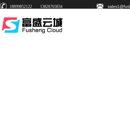
sales1@fus
18899852122 13828765834